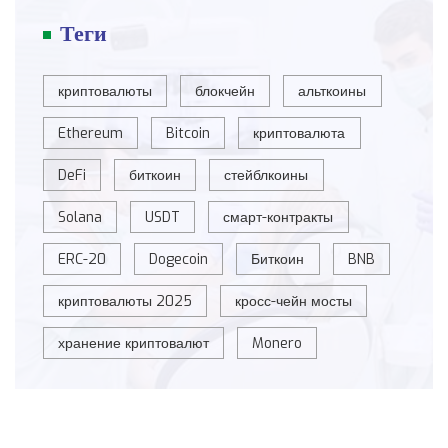
Теги
криптовалюты
блокчейн
альткоины
Ethereum
Bitcoin
криптовалюта
DeFi
биткоин
стейблкоины
Solana
USDT
смарт-контракты
ERC-20
Dogecoin
Биткоин
BNB
криптовалюты 2025
кросс-чейн мосты
хранение криптовалют
Monero