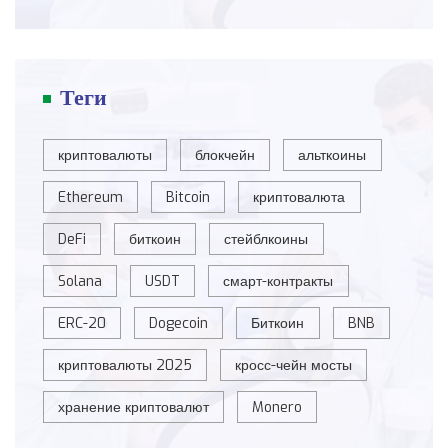
Теги
криптовалюты
блокчейн
альткоины
Ethereum
Bitcoin
криптовалюта
DeFi
биткоин
стейблкоины
Solana
USDT
смарт-контракты
ERC-20
Dogecoin
Биткоин
BNB
криптовалюты 2025
кросс-чейн мосты
хранение криптовалют
Monero