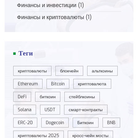
Финансы и инвестиции
(1)
Финансы и криптовалюты
(1)
Теги
криптовалюты
блокчейн
альткоины
Ethereum
Bitcoin
криптовалюта
DeFi
биткоин
стейблкоины
Solana
USDT
смарт-контракты
ERC-20
Dogecoin
Биткоин
BNB
криптовалюты 2025
кросс-чейн мосты