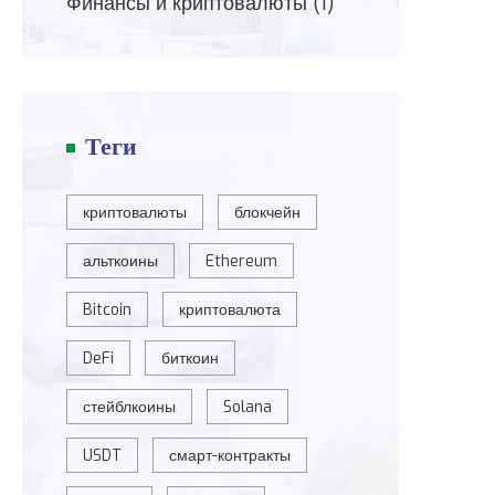
Финансы и криптовалюты
(1)
Теги
криптовалюты
блокчейн
альткоины
Ethereum
Bitcoin
криптовалюта
DeFi
биткоин
стейблкоины
Solana
USDT
смарт-контракты