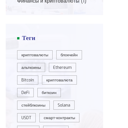
Финансы и криптовалюты
(1)
Теги
криптовалюты
блокчейн
альткоины
Ethereum
Bitcoin
криптовалюта
DeFi
биткоин
стейблкоины
Solana
USDT
смарт-контракты