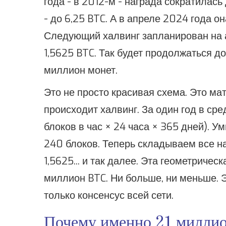
года - в 2012-м - награда сократилась 
- до 6,25 BTC. А в апреле 2024 года он
Следующий халвинг запланирован на а
1,5625 BTC. Так будет продолжаться до 
миллион монет.
Это не просто красивая схема. Это м
происходит халвинг. За один год в ср
блоков в час × 24 часа × 365 дней). У
240 блоков. Теперь складываем все наг
1,5625... и так далее. Эта геометричес
миллион BTC. Ни больше, ни меньше. Э
только консенсус всей сети.
Почему именно 21 миллио