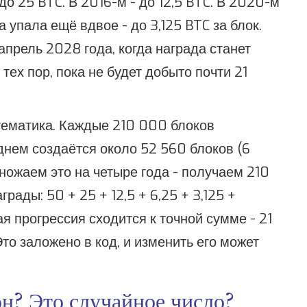
до 25 BTC. В 2016-м - до 12,5 BTC. В 2020-м
а упала ещё вдвое - до 3,125 BTC за блок.
прель 2028 года, когда награда станет
тех пор, пока не будет добыто почти 21
атематика. Каждые 210 000 блоков
еднем создаётся около 52 560 блоков (6
множаем это на четыре года - получаем 210
рады: 50 + 25 + 12,5 + 6,25 + 3,125 +
кая прогрессия сходится к точной сумме - 21
то заложено в код, и изменить его может
н? Это случайное число?