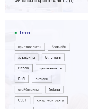
Финансы и криптовалюты
(1)
Теги
криптовалюты
блокчейн
альткоины
Ethereum
Bitcoin
криптовалюта
DeFi
биткоин
стейблкоины
Solana
USDT
смарт-контракты