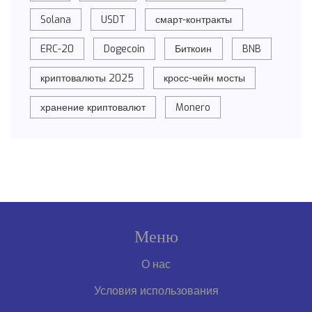
Solana
USDT
смарт-контракты
ERC-20
Dogecoin
Биткоин
BNB
криптовалюты 2025
кросс-чейн мосты
хранение криптовалют
Monero
Меню
О нас
Условия использования