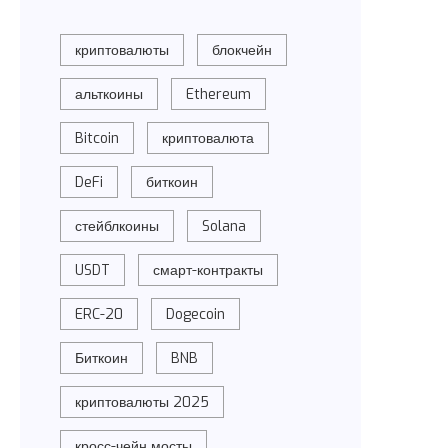
криптовалюты
блокчейн
альткоины
Ethereum
Bitcoin
криптовалюта
DeFi
биткоин
стейблкоины
Solana
USDT
смарт-контракты
ERC-20
Dogecoin
Биткоин
BNB
криптовалюты 2025
кросс-чейн мосты