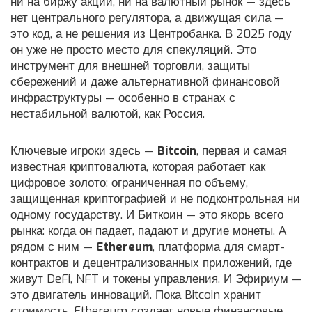
ни на биржу акций, ни на валютный рынок — здесь
нет центрального регулятора, а движущая сила —
это код, а не решения из Центробанка.
В 2025 году
он уже не просто место для спекуляций. Это
инструмент для внешней торговли, защиты
сбережений и даже альтернативной финансовой
инфраструктуры — особенно в странах с
нестабильной валютой, как Россия.
Ключевые игроки здесь —
Bitcoin
,
первая и самая
известная криптовалюта, которая работает как
цифровое золото: ограниченная по объему,
защищенная криптографией и не подконтрольная ни
одному государству
. И
Биткоин
— это якорь всего
рынка: когда он падает, падают и другие монеты. А
рядом с ним —
Ethereum
,
платформа для смарт-
контрактов и децентрализованных приложений, где
живут DeFi, NFT и токены управления
. И
Эфириум
—
это двигатель инноваций. Пока Bitcoin хранит
стоимость, Ethereum создает новые финансовые