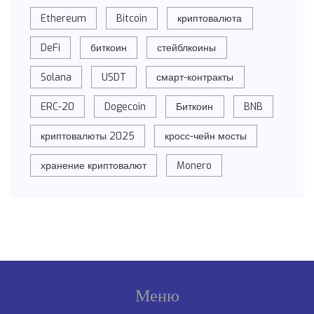
Ethereum
Bitcoin
криптовалюта
DeFi
биткоин
стейблкоины
Solana
USDT
смарт-контракты
ERC-20
Dogecoin
Биткоин
BNB
криптовалюты 2025
кросс-чейн мосты
хранение криптовалют
Monero
Меню