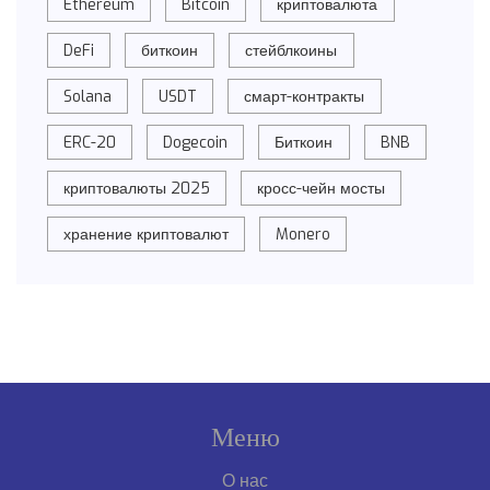
Ethereum
Bitcoin
криптовалюта
DeFi
биткоин
стейблкоины
Solana
USDT
смарт-контракты
ERC-20
Dogecoin
Биткоин
BNB
криптовалюты 2025
кросс-чейн мосты
хранение криптовалют
Monero
Меню
О нас