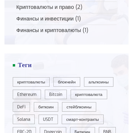
Криптовалюты и право
(2)
Финансы и инвестиции
(1)
Финансы и криптовалюты
(1)
Теги
криптовалюты
блокчейн
альткоины
Ethereum
Bitcoin
криптовалюта
DeFi
биткоин
стейблкоины
Solana
USDT
смарт-контракты
ERC-20
Dogecoin
Биткоин
BNB