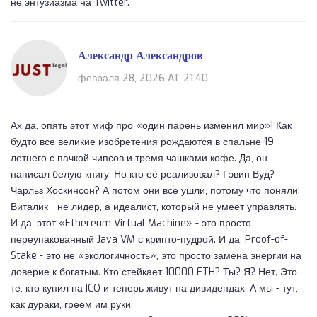
не энтузиазма на Twitter.
Александр Александров
февраля 28, 2026 AT 21:40
Ах да, опять этот миф про «один парень изменил мир»! Как
будто все великие изобретения рождаются в спальне 19-
летнего с пачкой чипсов и тремя чашками кофе. Да, он
написал белую книгу. Но кто её реализовал? Гэвин Вуд?
Чарльз Хоскинсон? А потом они все ушли, потому что поняли:
Виталик - не лидер, а идеалист, который не умеет управлять.
И да, этот «Ethereum Virtual Machine» - это просто
переупакованный Java VM с крипто-пудрой. И да, Proof-of-
Stake - это не «экологичность», это просто замена энергии на
доверие к богатым. Кто стейкает 10000 ETH? Ты? Я? Нет. Это
те, кто купил на ICO и теперь живут на дивидендах. А мы - тут,
как дураки, греем им руки.