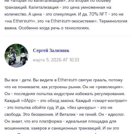
не «вторая по капитализации», это вторая по объему
транзакций. Капитализация - это цена умноженная на
количество. А цена - это спекуляция. И да, 70% NFT - это не
«на Ethereum», это «в Ethereum-экосистеме». Терминология
важна. Особенно когда речь о технологиях.
Сергей Зализняк
марта 5, 2026 AT 10:33
Вы все - дети. Вы видите в Ethereum святую грааль, потому
что не понимаете, как устроены рынки. Он не «революция».
Он - последняя попытка индустрии избежать регулирования.
Каждый «dApp» - это обход закона. Каждый «смарт-контракт»
- это попытка обойти суд. И да, «без цензуры» - это не
свобода. Это беззаконие. И Виталик - не гений. Он - идеолог.
Он знает, что его платформа - идеальная площадка для
мошенников, хакеров и санкционных транзакций. И он это